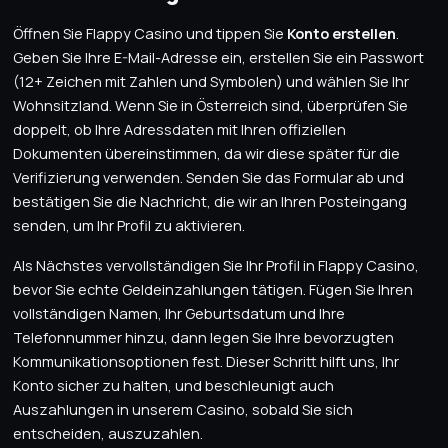
Öffnen Sie Flappy Casino und tippen Sie
Konto erstellen
.
Geben Sie Ihre E-Mail-Adresse ein, erstellen Sie ein Passwort
(12+ Zeichen mit Zahlen und Symbolen) und wählen Sie Ihr
Wohnsitzland. Wenn Sie in Österreich sind, überprüfen Sie
doppelt, ob Ihre Adressdaten mit Ihren offiziellen
Dokumenten übereinstimmen, da wir diese später für die
Verifizierung verwenden. Senden Sie das Formular ab und
bestätigen Sie die Nachricht, die wir an Ihren Posteingang
senden, um Ihr Profil zu aktivieren.
Als Nächstes vervollständigen Sie Ihr Profil in Flappy Casino,
bevor Sie echte Geldeinzahlungen tätigen. Fügen Sie Ihren
vollständigen Namen, Ihr Geburtsdatum und Ihre
Telefonnummer hinzu, dann legen Sie Ihre bevorzugten
Kommunikationsoptionen fest. Dieser Schritt hilft uns, Ihr
Konto sicher zu halten, und beschleunigt auch
Auszahlungen in unserem Casino, sobald Sie sich
entscheiden, auszuzahlen.