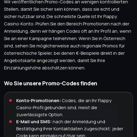
Wir veröffentlichen Promo-Codes an wenigen kontrollierten
Stellen, damit Sie sicher sein können, dass sie echt und
sicher nutzbar sind. Die schnellste Quelle ist Ihr Flappy
Casino-Konto: Prüfen Sie den Bereich Promotionen nach der
Anmeldung, denn wir hängen Codes oft an Ihr Profil an, wenn
Sie an einer Kampagne teilnehmen. Wenn Sie in Österreich
sind, sehen Sie möglicherweise auch regionale Promos für
österreichische Spieler, bei denen €-Beispiele direkt in der
Angebotskarte angezeigt werden, damit Sie Ihre
Einzahlungshöhe abschätzen können.
Wo Sie unsere Promo-Codes finden
Konto-Promotionen:
Codes, die an Ihr Flappy
Casino-Profil gebunden sind, meist die
zuverlässigste Option.
E-Mail und SMS:
nach der Anmeldung und
Bestätigung Ihrer Kontaktdaten zugeschickt; jeder
Code kann einmalig nutzbar sein.