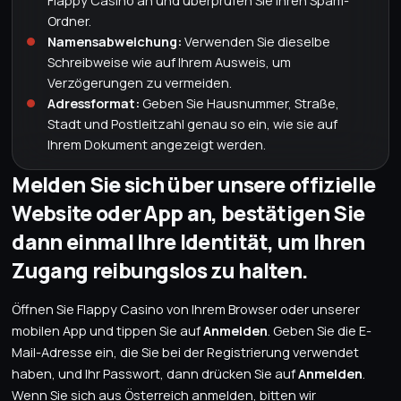
Flappy Casino an und überprüfen Sie Ihren Spam-
Ordner.
Namensabweichung:
Verwenden Sie dieselbe
Schreibweise wie auf Ihrem Ausweis, um
Verzögerungen zu vermeiden.
Adressformat:
Geben Sie Hausnummer, Straße,
Stadt und Postleitzahl genau so ein, wie sie auf
Ihrem Dokument angezeigt werden.
Melden Sie sich über unsere offizielle
Website oder App an, bestätigen Sie
dann einmal Ihre Identität, um Ihren
Zugang reibungslos zu halten.
Öffnen Sie Flappy Casino von Ihrem Browser oder unserer
mobilen App und tippen Sie auf
Anmelden
. Geben Sie die E-
Mail-Adresse ein, die Sie bei der Registrierung verwendet
haben, und Ihr Passwort, dann drücken Sie auf
Anmelden
.
Wenn Sie sich aus Österreich anmelden, bitten wir