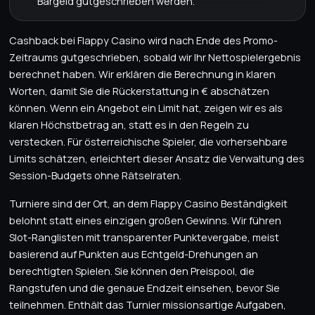
Bargeld gutgeschrieben werden.
Cashback bei Flappy Casino wird nach Ende des Promo-
Zeitraums gutgeschrieben, sobald wir Ihr Nettospielergebnis
berechnet haben. Wir erklären die Berechnung in klaren
Worten, damit Sie die Rückerstattung in € abschätzen
können. Wenn ein Angebot ein Limit hat, zeigen wir es als
klaren Höchstbetrag an, statt es in den Regeln zu
verstecken. Für österreichische Spieler, die vorhersehbare
Limits schätzen, erleichtert dieser Ansatz die Verwaltung des
Session-Budgets ohne Rätselraten.
Turniere sind der Ort, an dem Flappy Casino Beständigkeit
belohnt statt eines einzigen großen Gewinns. Wir führen
Slot-Ranglisten mit transparenter Punktevergabe, meist
basierend auf Punkten aus Echtgeld-Drehungen an
berechtigten Spielen. Sie können den Preispool, die
Rangstufen und die genaue Endzeit einsehen, bevor Sie
teilnehmen. Enthält das Turnier missionsartige Aufgaben,