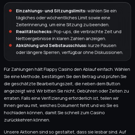
Einzahlungs- und Sitzungslimits:
wählen Sie ein
tägliches oder wöchentliches Limit sowie eine
Zeiterinnerung, um eine Sitzung zu beenden.
Realitätschecks:
Pop-ups, die verbrachte Zeit und
Nettoergebnisse in klaren Zahlen anzeigen.
Abkühlung und Selbstausschluss:
kurze Pausen
oder längere Sperren, verfügbar ohne Diskussionen.
Für Zahlungen hält Flappy Casino den Ablauf einfach. Wählen
Sie eine Methode, bestätigen Sie den Betrag und prüfen Sie
die geschätzte Bearbeitungszeit, die neben dem Button
angezeigt wird. Wir bitten Sie nicht, Gebühren oder Zeiten zu
erraten. Falls eine Verifizierung erforderlich ist, teilen wir
Ihnen genau mit, welches Dokument fehlt und wo Sie es
hochladen können, damit Sie schnell zum Casino
zurückkehren können.
Unsere Aktionen sind so gestaltet, dass sie lesbar sind. Auf