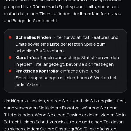
gruppiert Live-Räume nach Spieltyp und Limits, sodass es
einfach ist, einen Tisch zu finden, der Ihrem Komfortniveau
und Budget in € entspricht.
Schnelles Finden:
Filter für Volatilität, Features und
Limits sowie eine Liste der letzten Spiele zum
schnellen Zurückkehren.
Klare Infos:
Regeln und wichtige Statistiken werden
in jedem Titel angezeigt, bevor Sie sich festlegen.
Praktische Kontrolle:
einfache Chip- und
Einsatzanpassungen mit sichtbaren €-Werten bei
jeder Aktion.
Um klüger zu spielen, setzen Sie zuerst ein Sitzungslimit fest,
dann verwenden Sie kleinere Einsätze, während Sie neue
Titel erkunden. Wenn Sie einen Gewinn erzielen, ziehen Sie in
Betracht, einen Schritt zurückzutreten und einen Teil davon
zu sichern, indem Sie Ihre Einsatzgröße für die nächsten