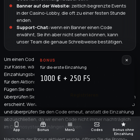
Banner auf der Website:
zeitlich begrenzte Events
in der Casino-Lobby, die oft zu einer festen Stunde
enden.
Support-Chat:
wenn ein Banner einen Code
erwähnt, Sie ihn aber nicht sehen können, kann
unser Team die genaue Schreibweise bestätigen.
Um einen Code bei Flappy Casino zu verwenden, gehen Sie
BONUS
zur Kasse, wählen Sie Ihre Zahlungsmethode, geben Sie den
für die erste Einzahlung
Einzahlungsbetrag ein und suchen Sie dann nach dem Feld
1000 € + 250 FS
für den Aktionscode, bevor Sie die Zahlung abschließen.
Fügen Sie den Code ein, klicken Sie auf Anwenden und
Registrieren
überprüfen Sie, ob das Bonus-Label auf demselben Bildschirm
erscheint. Wenn Sie keine Bestätigung sehen, brechen Sie ab
und überprüfen Sie den Code erneut, anstatt die Einzahlung
abzuschließen, da wir einen Code nicht immer nachträglich
im Casinosystem anhängen können.
App
Bonus
Menü
Codes
Bonus ohne
Einzahlung
Nachdem der Bonus aktiviert wurde, öffnen Sie die Promo-