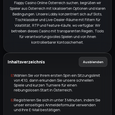
Flappy Casino Online Österreich suchen, begrüßen wir
Spieler aus Österreich mit lokalisierten Optionen und klaren
Bedingungen. Unsere Lobby konzentriert sich auf Slots,
Tischklassiker und Live-Dealer-Räume mit Filtern für
Volatilität, RTP und Feature-Käufe, wo verfügbar. Wir
betreiben dieses Casino mit transparenten Regeln, Tools
für verantwortungsvolles Spielen und von Ihnen
kontrollierbarer Kontosicherheit.
Inhaltsverzeichnis
Ausblenden
Wählen Sie vor Ihrem ersten Spin ein Sitzungslimit
01
von €10, dann erkunden Sie unsere schnellen
Spiele und kurzen Turniere für einen
reibungslosen Start in Österreich.
Registrieren Sie sich in unter 3 Minuten, indem Sie
02
unser einseitiges Anmeldeformular verwenden
und Ihre E-Mail bestätigen.