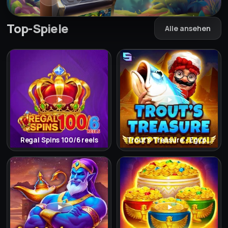
Top-Spiele
Alle ansehen
Regal Spins 100/6 reels
Trout's Treasure - Egyptian 