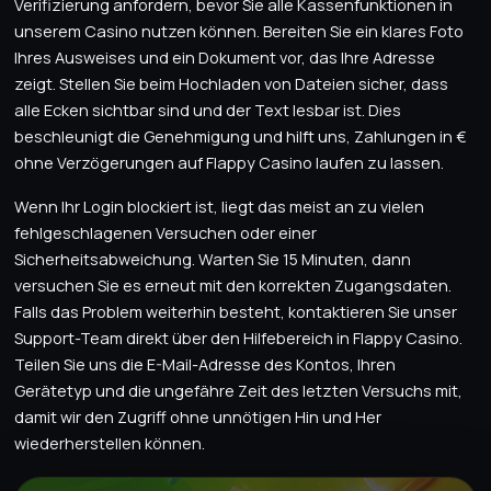
Verifizierung anfordern, bevor Sie alle Kassenfunktionen in
unserem Casino nutzen können. Bereiten Sie ein klares Foto
Ihres Ausweises und ein Dokument vor, das Ihre Adresse
zeigt. Stellen Sie beim Hochladen von Dateien sicher, dass
alle Ecken sichtbar sind und der Text lesbar ist. Dies
beschleunigt die Genehmigung und hilft uns, Zahlungen in €
ohne Verzögerungen auf Flappy Casino laufen zu lassen.
Wenn Ihr Login blockiert ist, liegt das meist an zu vielen
fehlgeschlagenen Versuchen oder einer
Sicherheitsabweichung. Warten Sie 15 Minuten, dann
versuchen Sie es erneut mit den korrekten Zugangsdaten.
Falls das Problem weiterhin besteht, kontaktieren Sie unser
Support-Team direkt über den Hilfebereich in Flappy Casino.
Teilen Sie uns die E-Mail-Adresse des Kontos, Ihren
Gerätetyp und die ungefähre Zeit des letzten Versuchs mit,
damit wir den Zugriff ohne unnötigen Hin und Her
wiederherstellen können.