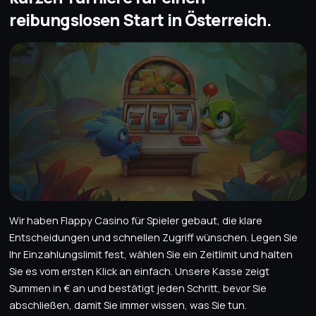
reibungslosen Start in Österreich.
Wir haben Flappy Casino für Spieler gebaut, die klare
Entscheidungen und schnellen Zugriff wünschen. Legen Sie
Ihr Einzahlungslimit fest, wählen Sie ein Zeitlimit und halten
Sie es vom ersten Klick an einfach. Unsere Kasse zeigt
Summen in € an und bestätigt jeden Schritt, bevor Sie
abschließen, damit Sie immer wissen, was Sie tun.