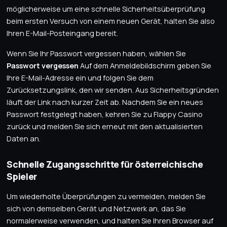
möglicherweise um eine schnelle Sicherheitsüberprüfung
beim ersten Versuch von einem neuen Gerät, halten Sie also
Ihren E-Mail-Posteingang bereit.
Wenn Sie Ihr Passwort vergessen haben, wählen Sie
Passwort vergessen
Auf dem Anmeldebildschirm geben Sie
Ihre E-Mail-Adresse ein und folgen Sie dem
Zurücksetzungslink, den wir senden. Aus Sicherheitsgründen
läuft der Link nach kurzer Zeit ab. Nachdem Sie ein neues
Passwort festgelegt haben, kehren Sie zu Flappy Casino
zurück und melden Sie sich erneut mit den aktualisierten
Daten an.
Schnelle Zugangsschritte für österreichische
Spieler
Um wiederholte Überprüfungen zu vermeiden, melden Sie
sich von demselben Gerät und Netzwerk an, das Sie
normalerweise verwenden, und halten Sie Ihren Browser auf