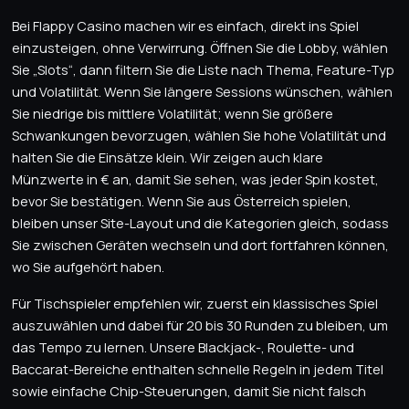
Bei Flappy Casino machen wir es einfach, direkt ins Spiel
einzusteigen, ohne Verwirrung. Öffnen Sie die Lobby, wählen
Sie „Slots“, dann filtern Sie die Liste nach Thema, Feature-Typ
und Volatilität. Wenn Sie längere Sessions wünschen, wählen
Sie niedrige bis mittlere Volatilität; wenn Sie größere
Schwankungen bevorzugen, wählen Sie hohe Volatilität und
halten Sie die Einsätze klein. Wir zeigen auch klare
Münzwerte in € an, damit Sie sehen, was jeder Spin kostet,
bevor Sie bestätigen. Wenn Sie aus Österreich spielen,
bleiben unser Site-Layout und die Kategorien gleich, sodass
Sie zwischen Geräten wechseln und dort fortfahren können,
wo Sie aufgehört haben.
Für Tischspieler empfehlen wir, zuerst ein klassisches Spiel
auszuwählen und dabei für 20 bis 30 Runden zu bleiben, um
das Tempo zu lernen. Unsere Blackjack-, Roulette- und
Baccarat-Bereiche enthalten schnelle Regeln in jedem Titel
sowie einfache Chip-Steuerungen, damit Sie nicht falsch