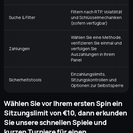
spielen wie auf dem Desktop.
Filtern nach RTP, Volatilität
Werden Sie VIP bei Flappy Casino: Exklusive
08
Suche & Filter
und Schlüsselmechaniken
Belohnungen ohne Rätselraten
(sofern verfügbar)
Verwenden Sie nur verifizierte
09
Wählen Sie eine Methode,
Zahlungsmethoden, aktivieren Sie die Zwei-
verifizieren Sie einmal und
Schritt-Anmeldung und legen Sie persönliche
Zahlungen
verfolgen Sie
Limits fest, bevor Sie Ihre erste Einzahlung bei
Auszahlungen in Ihrem
Flappy Casino tätigen.
Panel
Legen Sie Limits fest, bevor Sie spielen, und halten
10
Sie diese strikt ein: ein tägliches Einzahlungslimit,
Einzahlungslimits,
ein Sitzungszeitlimit und ein Verlustlimit sind die
Sicherheitstools
Sitzungskontrollen und
schnellsten Wege, um Schaden zu verhindern.
Optionen zur Selbstsperre
Stellen Sie den RTP-Filter auf 96%+ ein und
11
begrenzen Sie jede Sitzung auf 20 Minuten; dies
Wählen Sie vor Ihrem ersten Spin ein
reduziert die Varianz, während Ihr Guthaben auf
Sitzungslimit von €10, dann erkunden
Vogel-Arcade-Slot-Hybriden vorhersehbar bleibt.
Sie unsere schnellen Spiele und
Häufig gestellte Fragen
12
kurzen Turniere für einen